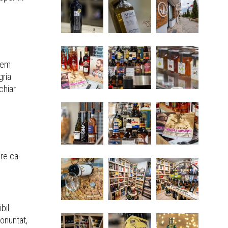
unem
gria
chiar
ere ca
i
bil
ronuntat,