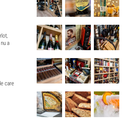
lot,
 nu a
ele care