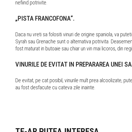
nefiind potrivite.
„PISTA FRANCOFONA”.
Daca nu vreti sa folositi vinuri de origine spaniola, va putet
Syrah sau Grenache sunt o alternativa potrivita. Deasemen
fost maturat in butoaie sau chiar un vin mai licoros, din 
VINURILE DE EVITAT IN PREPARAREA UNEI S
De evitat, pe cat posibil, vinurile mult prea alcoolizate, p
au fost desfacute cu cateva zile inainte.
TE-AR PUTEA INTERESA...