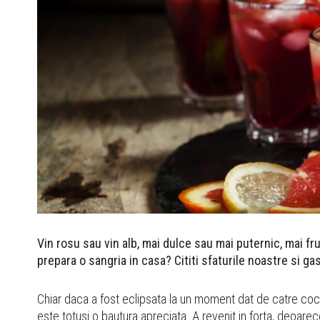
Vin rosu sau vin alb, mai dulce sau mai puternic, mai fr
prepara o sangria in casa? Cititi sfaturile noastre si ga
Chiar daca a fost eclipsata la un moment dat de catre cockt
este totusi o bautura apreciata. A revenit in forta, deoarec