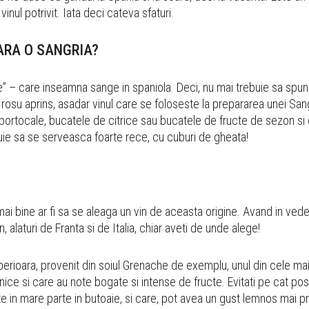
vinul potrivit. Iata deci cateva sfaturi.
ARA O SANGRIA?
re” – care inseamna sange in spaniola. Deci, nu mai trebuie sa sp
 rosu aprins, asadar vinul care se foloseste la prepararea unei San
 portocale, bucatele de citrice sau bucatele de fructe de sezon si 
buie sa se serveasca foarte rece, cu cuburi de gheata!
ai bine ar fi sa se aleaga un vin de aceasta origine. Avand in ved
 alaturi de Franta si de Italia, chiar aveti de unde alege!
 superioara, provenit din soiul Grenache de exemplu, unul din cele ma
nice si care au note bogate si intense de fructe. Evitati pe cat posi
te in mare parte in butoaie, si care, pot avea un gust lemnos mai p