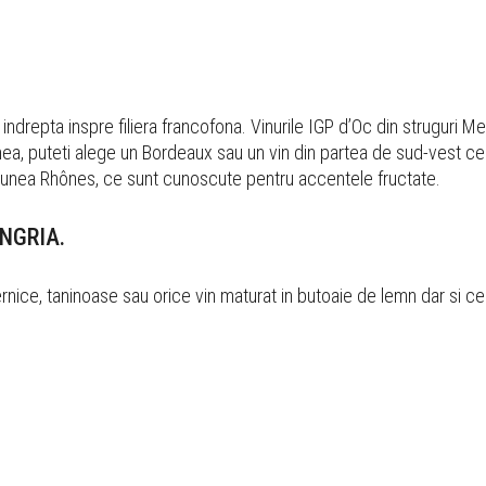
i indrepta inspre filiera francofona. Vinurile IGP d’Oc din struguri Mer
ea, puteti alege un Bordeaux sau un vin din partea de sud-vest ce
regiunea Rhônes, ce sunt cunoscute pentru accentele fructate.
ANGRIA.
uternice, taninoase sau orice vin maturat in butoaie de lemn dar si c