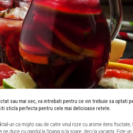
uctat sau mai sec, va intrebati pentru ce vin trebuie sa optati p
siti sticla perfecta pentru cele mai delicioase retete.
ail-uri ca mojito sau de catre vinul roze cu arome itens fructate,
e ne duce cu gandul la Spania si la soare, deci la vacanta. Este un 