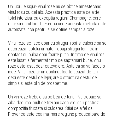
Un lucru e sigur- vinul roze nu se obtine amestecand
vinul rosu cu cel alb. Aceasta practica este de altfel
total interzisa, cu exceptia regiunii Champagne, care
este singurul loc din Europa unde aceasta metoda este
autorizata inca pentru a se obtine sampania roze.
Vinul roze se face doar cu struguri rosii si culoare sa se
datoreaza faptului urmator- coaja strugurilor intra in
contact cu pulpa doar foarte putin. In timp ce vinul rosu
este lasat la fermentat timp de saptamani bune, vinul
roze este lasat doar cateva ore. Asta ca sa va faceti o
idee. Vinul roze ar un continut foarte scazut de tanini
deci este destul de lejer, are o structura destul de
simpla si este plin de prospetime.
Un vin roze trebuie sa se bea de tanar. Nu trebuie sa
aiba deci mai mult de trei ani daca vrei sa ii pastrezi
compozitia fructata si culoarea. Stiai de alfel ca
Provence este cea mai mare regiune producatoare de