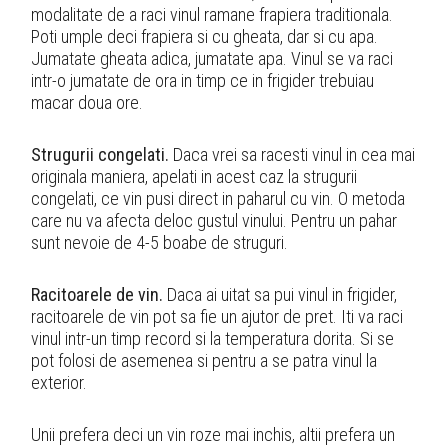
modalitate de a raci vinul ramane frapiera traditionala.
Poti umple deci frapiera si cu gheata, dar si cu apa.
Jumatate gheata adica, jumatate apa. Vinul se va raci
intr-o jumatate de ora in timp ce in frigider trebuiau
macar doua ore.
Strugurii congelati.
Daca vrei sa racesti vinul in cea mai
originala maniera, apelati in acest caz la strugurii
congelati, ce vin pusi direct in paharul cu vin. O metoda
care nu va afecta deloc gustul vinului. Pentru un pahar
sunt nevoie de 4-5 boabe de struguri.
Racitoarele de vin.
Daca ai uitat sa pui vinul in frigider,
racitoarele de vin pot sa fie un ajutor de pret. Iti va raci
vinul intr-un timp record si la temperatura dorita. Si se
pot folosi de asemenea si pentru a se patra vinul la
exterior.
Unii prefera deci un vin roze mai inchis, altii prefera un